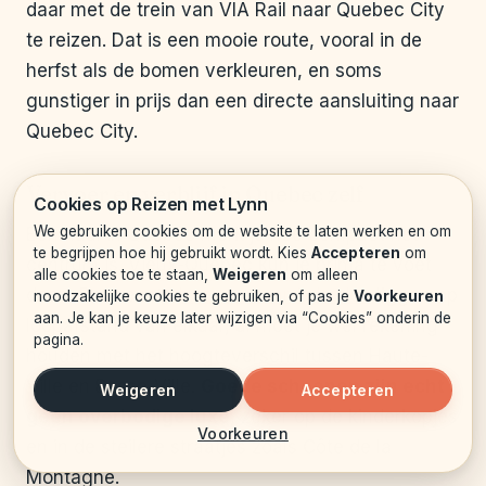
daar met de trein van VIA Rail naar Quebec City
te reizen. Dat is een mooie route, vooral in de
herfst als de bomen verkleuren, en soms
gunstiger in prijs dan een directe aansluiting naar
Quebec City.
Vervoer en verblijf in Quebec zelf
Cookies op Reizen met Lynn
We gebruiken cookies om de website te laten werken en om
Eenmaal in Quebec merk je hoe compact het
te begrijpen hoe hij gebruikt wordt. Kies
Accepteren
om
centrum is. Vieux-Quebec kun je prima te voet
alle cookies toe te staan,
Weigeren
om alleen
doen. De meeste
bezienswaardigheden
liggen op
noodzakelijke cookies te gebruiken, of pas je
Voorkeuren
aan. Je kan je keuze later wijzigen via “Cookies” onderin de
loopafstand van elkaar, al moet je wel rekening
pagina.
houden met het hoogteverschil tussen Haute-
Ville en Basse-Ville.
Goede schoenen zijn echt
Weigeren
Accepteren
geen overbodige luxe
, zeker op de kinderkopjes
Voorkeuren
en in de steilere straatjes zoals Côte de la
Montagne.