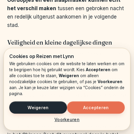
Oordopjes en een slaapmasker kunnen echt
het verschil maken
tussen een gebroken nacht
en redelijk uitgerust aankomen in je volgende
stad.
Veiligheid en kleine dagelijkse dingen
Vergeet ook niet een klein tasje of heuptasje voor
Cookies op Reizen met Lynn
daggebruik. In drukke metrostations in Shanghai
We gebruiken cookies om de website te laten werken en om
te begrijpen hoe hij gebruikt wordt. Kies
Accepteren
om
of Beijing is het fijn om je telefoon, geld en OV-
alle cookies toe te staan,
Weigeren
om alleen
kaart snel bij de hand te hebben, zonder steeds
noodzakelijke cookies te gebruiken, of pas je
Voorkeuren
in je rugzak te hoeven graaien. Draag dit tasje
aan. Je kan je keuze later wijzigen via “Cookies” onderin de
pagina.
het liefst aan de voorkant in drukke metro’s en op
markten.
Weigeren
Accepteren
Een klein notitieboekje en pen zijn verrassend
Voorkeuren
handig. Voor het opschrijven van hoteladressen