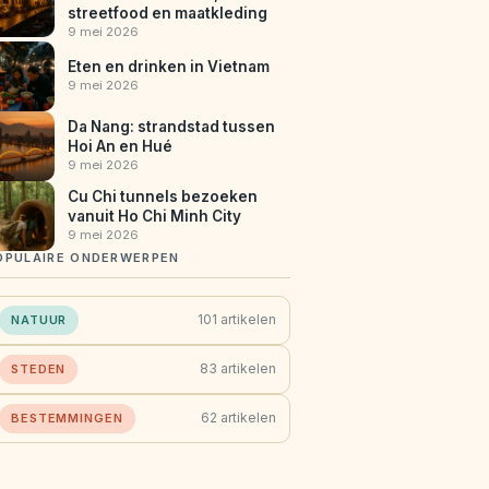
streetfood en maatkleding
9 mei 2026
Eten en drinken in Vietnam
9 mei 2026
Da Nang: strandstad tussen
Hoi An en Hué
9 mei 2026
Cu Chi tunnels bezoeken
vanuit Ho Chi Minh City
9 mei 2026
OPULAIRE ONDERWERPEN
101 artikelen
NATUUR
83 artikelen
STEDEN
62 artikelen
BESTEMMINGEN