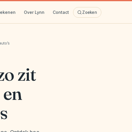
rekenen
Over Lynn
Contact
Zoeken
auto’s
o zit
 en
s