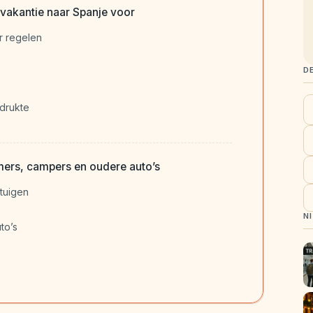
tovakantie naar Spanje voor
er regelen
D
drukte
mers, campers en oudere auto’s
tuigen
N
to’s