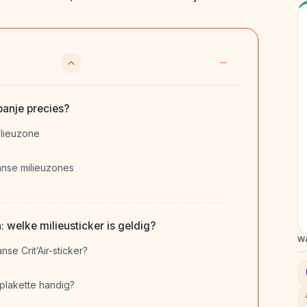
anje precies?
ilieuzone
anse milieuzones
 welke milieusticker is geldig?
W
se Crit’Air-sticker?
plakette handig?