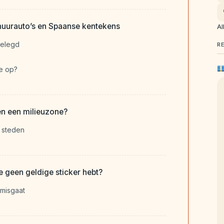
huurauto’s en Spaanse kentekens
Al
gelegd
R
je op?
en een milieuzone?
j steden
je geen geldige sticker hebt?
 misgaat