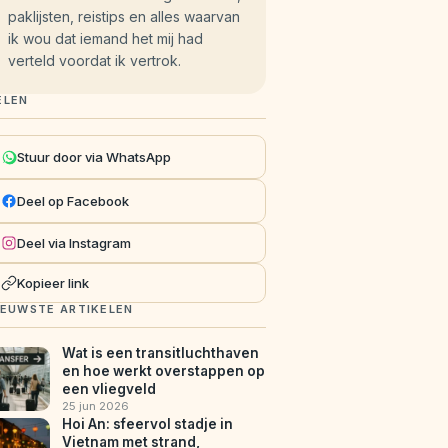
paklijsten, reistips en alles waarvan
ik wou dat iemand het mij had
verteld voordat ik vertrok.
ELEN
Stuur door via WhatsApp
Deel op Facebook
Deel via Instagram
Kopieer link
IEUWSTE ARTIKELEN
Wat is een transitluchthaven
en hoe werkt overstappen op
een vliegveld
25 jun 2026
Hoi An: sfeervol stadje in
Vietnam met strand,