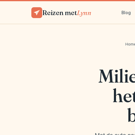
Reizen met
Lynn
Blog
Hom
Mili
he