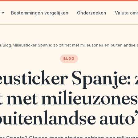
Bestemmingen vergelijken
Onderzoeken
Valuta om
e
/
Blog
/
Milieusticker Spanje: zo zit het met milieuzones en buitenlandse 
BLOG
eusticker Spanje: z
t met milieuzones
buitenlandse auto’