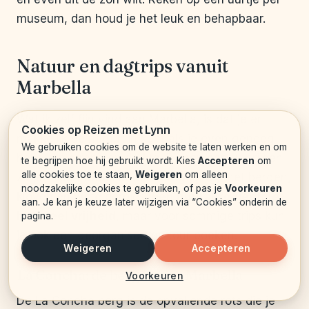
museum, dan houd je het leuk en behapbaar.
Natuur en dagtrips vanuit
Marbella
Wat ik zelf fijn vind aan Marbella, is dat je er
Cookies op Reizen met Lynn
makkelijk de natuur in kunt als je even genoeg
We gebruiken cookies om de website te laten werken en om
hebt van strand en drukte. Binnen een uur rijden
te begrijpen hoe hij gebruikt wordt. Kies
Accepteren
om
alle cookies toe te staan,
Weigeren
om alleen
zit je in een totaal andere omgeving, met bergen,
noodzakelijke cookies te gebruiken, of pas je
Voorkeuren
kloven en witte dorpjes.
Een huurauto geeft je
aan. Je kan je keuze later wijzigen via “Cookies” onderin de
hier veel vrijheid
, maar voor sommige trips kun
pagina.
je ook een georganiseerde tour boeken.
Weigeren
Accepteren
La Concha: de berg boven Marbella
Voorkeuren
De La Concha berg is de opvallende rots die je