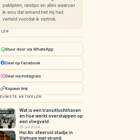
paklijsten, reistips en alles waarvan
ik wou dat iemand het mij had
verteld voordat ik vertrok.
ELEN
Stuur door via WhatsApp
Deel op Facebook
Deel via Instagram
Kopieer link
IEUWSTE ARTIKELEN
Wat is een transitluchthaven
en hoe werkt overstappen op
een vliegveld
25 jun 2026
Hoi An: sfeervol stadje in
Vietnam met strand,