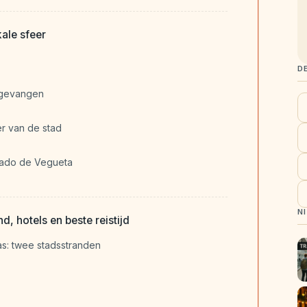
kale sfeer
D
f gevangen
r van de stad
cado de Vegueta
N
d, hotels en beste reistijd
as: twee stadsstranden