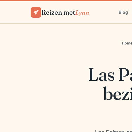
Reizen met
Lynn
Blog
Hom
Las P
bez