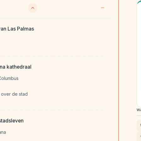
 van Las Palmas
na kathedraal
 Columbus
t over de stad
W
stadsleven
ana