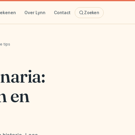
rekenen
Over Lynn
Contact
Zoeken
e tips
naria:
n en