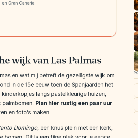
s en Gran Canaria
che wijk van Las Palmas
P
mas en wat mij betreft de gezelligste wijk om
tond in de 15e eeuw toen de Spanjaarden het
r kinderkopjes langs pastelkleurige huizen,
et palmbomen.
Plan hier rustig een paar uur
ijken en foto’s maken.
Santo Domingo
, een knus plein met een kerk,
 bomen. Dit is een fijne plek voor je eerste