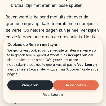
brutaal zijn met eten en losse spullen.
Boven word je beloond met uitzicht over de
groene omgeving, kalksteenrotsen en dorpjes in
de verte. Op heldere dagen kun je heel ver kijken
en zie je goed hoe groen de provincie is. Het is
zo’n plek waar je automatisch even blijft zitten
Cookies op Reizen met Lynn
om bij te komen en de belachelijke hoeveelheid
We gebruiken cookies om de website te laten werken en om
te begrijpen hoe hij gebruikt wordt. Kies
Accepteren
om
trappen te verwerken.
alle cookies toe te staan,
Weigeren
om alleen
noodzakelijke cookies te gebruiken, of pas je
Voorkeuren
Bedek je schouders en knieën als je het
aan. Je kan je keuze later wijzigen via “Cookies” onderin de
pagina.
tempelgebied in gaat; bij de ingang kun je vaak
sjaals lenen als je kleding te bloot is. Je kunt de
Weigeren
Accepteren
Tiger Cave Temple makkelijk combineren met
een bezoek aan Krabi Town of een
Voorkeuren
mangroveboottocht. Veel lokale tourbureautjes