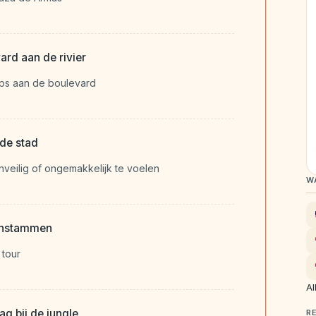
rd aan de rivier
tips aan de boulevard
 de stad
veilig of ongemakkelijk te voelen
W
nenstammen
 tour
Al
g bij de jungle
R