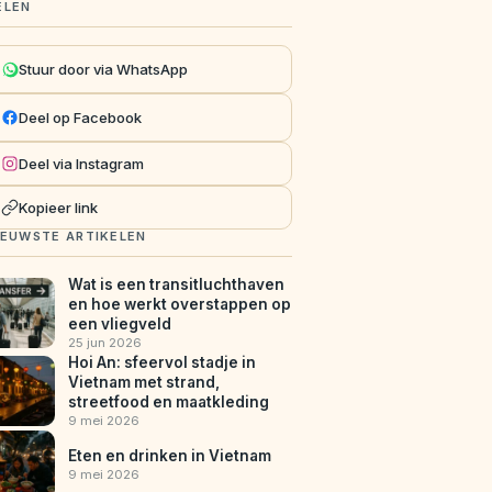
ELEN
Stuur door via WhatsApp
Deel op Facebook
Deel via Instagram
Kopieer link
IEUWSTE ARTIKELEN
Wat is een transitluchthaven
en hoe werkt overstappen op
een vliegveld
25 jun 2026
Hoi An: sfeervol stadje in
Vietnam met strand,
streetfood en maatkleding
9 mei 2026
Eten en drinken in Vietnam
9 mei 2026