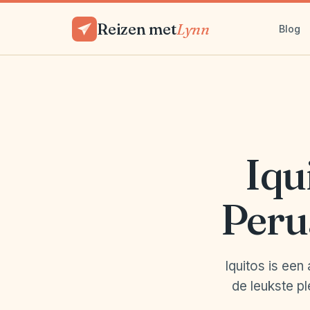
Reizen met
Lynn
Blog
Iqu
Peru
Iquitos is ee
de leukste pl