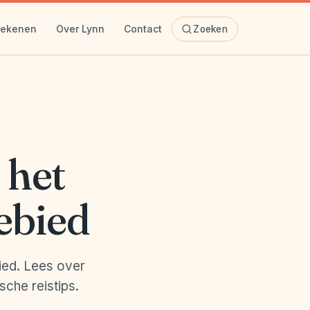
rekenen
Over Lynn
Contact
Zoeken
 het
ebied
ied. Lees over
sche reistips.