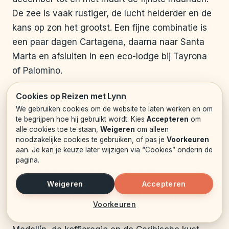
De zee is vaak rustiger, de lucht helderder en de
kans op zon het grootst. Een fijne combinatie is
een paar dagen Cartagena, daarna naar Santa
Marta en afsluiten in een eco-lodge bij Tayrona
of Palomino.
Ben je gevoelig voor drukte en hogere prijzen,
Cookies op Reizen met Lynn
kies dan voor eind januari, februari of begin
We gebruiken cookies om de website te laten werken en om
te begrijpen hoe hij gebruikt wordt. Kies
Accepteren
om
maart. December en de eerste week van januari
alle cookies toe te staan,
Weigeren
om alleen
zijn het drukst en duurst.
Vermijd als het kan de
noodzakelijke cookies te gebruiken, of pas je
Voorkeuren
aan. Je kan je keuze later wijzigen via “Cookies” onderin de
week van Semana Santa
, dan is het overal in
pagina.
Colombia extreem druk en zijn prijzen flink hoger.
Weigeren
Accepteren
Voor een rondreis met veel variatie
Voorkeuren
Maak je een langere rondreis langs Bogotá,