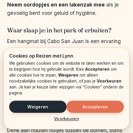
Neem oordopjes en een lakenzak mee
als je
gevoelig bent voor geluid of hygiëne.
Waar slaap je: in het park of erbuiten?
Een hangmat bij Cabo San Juan is een ervaring
op zich. Je ligt hoog op een rots, met aan beide
Cookies op Reizen met Lynn
kanten uitzicht op zee. De wind kan ’s nachts
We gebruiken cookies om de website te laten werken en om
flink aantrekken, dus een dun truitje is geen
te begrijpen hoe hij gebruikt wordt. Kies
Accepteren
om
overbodige luxe. De plekken zijn populair, dus als
alle cookies toe te staan,
Weigeren
om alleen
noodzakelijke cookies te gebruiken, of pas je
Voorkeuren
je hier wilt slapen, zorg dat je op tijd in het park
aan. Je kan je keuze later wijzigen via “Cookies” onderin de
bent om te reserveren. In drukke periodes zijn de
pagina.
hangmatten eind van de ochtend al volgeboekt.
Weigeren
Accepteren
Net buiten het park, vooral rond El Zaino, zijn er
Voorkeuren
steeds meer kleinschalige eco-lodges en hostels.
Denk aan houten hutjes tussen de bomen, soms