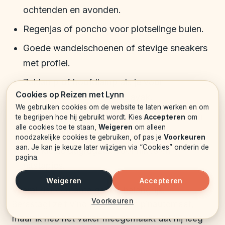
ochtenden en avonden.
Regenjas of poncho voor plotselinge buien.
Goede wandelschoenen of stevige sneakers
met profiel.
Zaklamp of hoofdlamp als je voor
Cookies op Reizen met Lynn
zonsopkomst start op Sibayak.
We gebruiken cookies om de website te laten werken en om
Contant geld; pinautomaten zijn beperkt en
te begrijpen hoe hij gebruikt wordt. Kies
Accepteren
om
alle cookies toe te staan,
Weigeren
om alleen
werken niet altijd.
noodzakelijke cookies te gebruiken, of pas je
Voorkeuren
aan. Je kan je keuze later wijzigen via “Cookies” onderin de
Een kleine dagrugzak voor hikes en
pagina.
uitstapjes.
Weigeren
Accepteren
Vooral dat contante geld is belangrijk. In
Voorkeuren
Berastagi zelf vind je soms een pinautomaat,
maar ik heb het vaker meegemaakt dat hij leeg