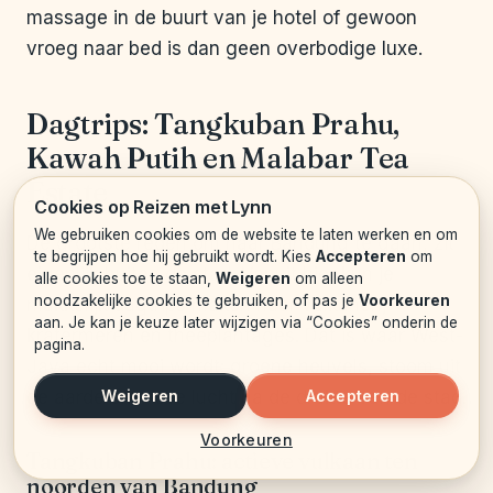
massage in de buurt van je hotel of gewoon
vroeg naar bed is dan geen overbodige luxe.
Dagtrips: Tangkuban Prahu,
Kawah Putih en Malabar Tea
Estate
Cookies op Reizen met Lynn
We gebruiken cookies om de website te laten werken en om
De grootste reden om naar Bandung te gaan, zit
te begrijpen hoe hij gebruikt wordt. Kies
Accepteren
om
eigenlijk buiten de stad. Vanuit hier kun je
alle cookies toe te staan,
Weigeren
om alleen
noodzakelijke cookies te gebruiken, of pas je
Voorkeuren
makkelijk dagtrips maken naar vulkanen,
aan. Je kan je keuze later wijzigen via “Cookies” onderin de
kratermeren en theeplantages. Dat is waar West-
pagina.
Java echt mooi wordt: groene heuvels, stoom uit
Weigeren
Accepteren
de aarde en frisse lucht na de drukte van de stad.
Voorkeuren
Tangkuban Prahu: actieve vulkaan ten
noorden van Bandung