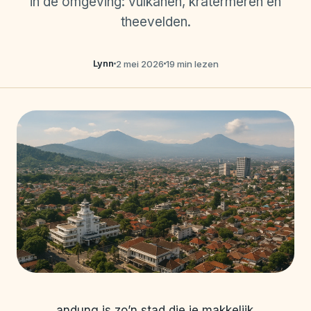
in de omgeving: vulkanen, kratermeren en
theevelden.
Lynn
2 mei 2026
19 min lezen
andung is zo’n stad die je makkelijk