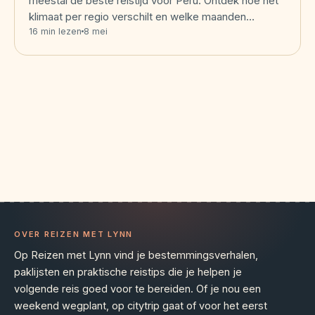
meestal de beste reistijd voor Peru. Ontdek hoe het
klimaat per regio verschilt en welke maanden…
16 min lezen
8 mei
OVER REIZEN MET LYNN
Op Reizen met Lynn vind je bestemmingsverhalen,
paklijsten en praktische reistips die je helpen je
volgende reis goed voor te bereiden. Of je nou een
weekend wegplant, op citytrip gaat of voor het eerst