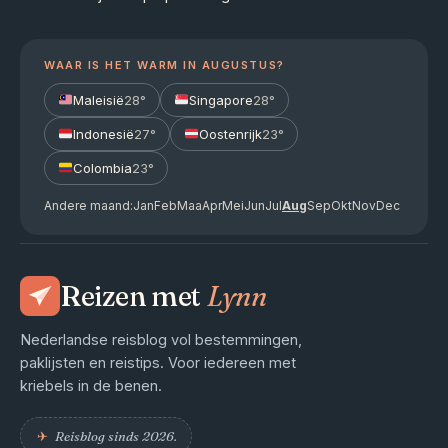
WAAR IS HET WARM IN AUGUSTUS?
Maleisië
28°
Singapore
28°
Indonesië
27°
Oostenrijk
23°
Colombia
23°
Andere maand:
Jan
Feb
Maa
Apr
Mei
Jun
Jul
Aug
Sep
Okt
Nov
Dec
Reizen met
Lynn
Nederlandse reisblog vol bestemmingen,
paklijsten en reistips. Voor iedereen met
kriebels in de benen.
✈︎
Reisblog sinds 2026.