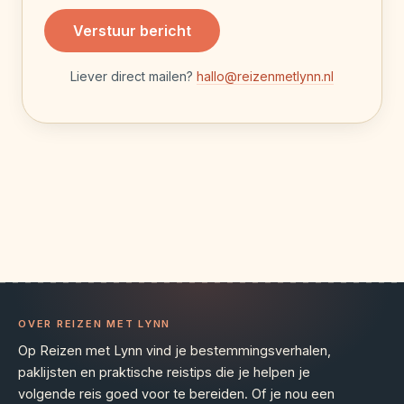
Verstuur bericht
Liever direct mailen?
hallo@reizenmetlynn.nl
OVER REIZEN MET LYNN
Op Reizen met Lynn vind je bestemmingsverhalen,
paklijsten en praktische reistips die je helpen je
volgende reis goed voor te bereiden. Of je nou een