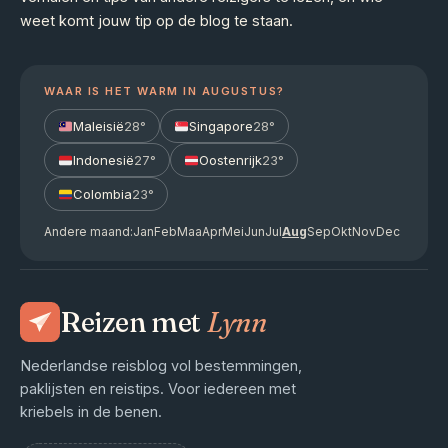
weet komt jouw tip op de blog te staan.
WAAR IS HET WARM IN AUGUSTUS?
Maleisië
28°
Singapore
28°
Indonesië
27°
Oostenrijk
23°
Colombia
23°
Andere maand:
Jan
Feb
Maa
Apr
Mei
Jun
Jul
Aug
Sep
Okt
Nov
Dec
Reizen met
Lynn
Nederlandse reisblog vol bestemmingen,
paklijsten en reistips. Voor iedereen met
kriebels in de benen.