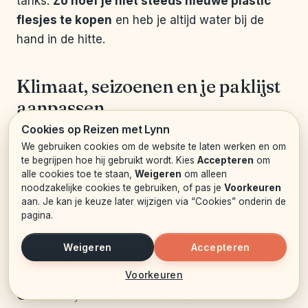
tanks.
Zo hoef je niet steeds nieuwe plastic
flesjes te kopen
en heb je altijd water bij de
hand in de hitte.
Klimaat, seizoenen en je paklijst
aanpassen
Cookies op Reizen met Lynn
Maleisië ligt rond de evenaar, dus het is eigenlijk
We gebruiken cookies om de website te laten werken en om
altijd warm. Toch verschilt het weer per regio en
te begrijpen hoe hij gebruikt wordt. Kies
Accepteren
om
alle cookies toe te staan,
Weigeren
om alleen
seizoen, en dat heeft direct invloed op wat je
noodzakelijke cookies te gebruiken, of pas je
Voorkeuren
meeneemt. Je paklijst voor een juli-trip naar de
aan. Je kan je keuze later wijzigen via “Cookies” onderin de
pagina.
oostkust met eilanden als Perhentian en Redang
ziet er anders uit dan voor een novemberreis
Weigeren
Accepteren
langs Borneo en de westkust.
Voorkeuren
Oostkust, westkust en Borneo