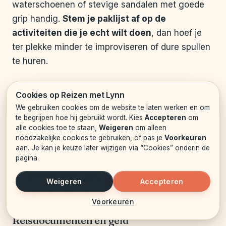
waterschoenen of stevige sandalen met goede
grip handig.
Stem je paklijst af op de
activiteiten die je echt wilt doen
, dan hoef je
ter plekke minder te improviseren of dure spullen
te huren.
Complete paklijst Jordanië in één
Cookies op Reizen met Lynn
We gebruiken cookies om de website te laten werken en om
overzicht
te begrijpen hoe hij gebruikt wordt. Kies
Accepteren
om
alle cookies toe te staan,
Weigeren
om alleen
Om het makkelijk te maken, vind je hieronder een
noodzakelijke cookies te gebruiken, of pas je
Voorkeuren
aan. Je kan je keuze later wijzigen via “Cookies” onderin de
overzichtelijke paklijst. Zie het als een basis waar
pagina.
je uit kiest. Reis je in de zomer vooral naar Aqaba
en de Dode Zee, dan pak je anders dan wanneer
Weigeren
Accepteren
je in januari door Amman en Wadi Rum trekt.
Voorkeuren
Reisdocumenten en geld