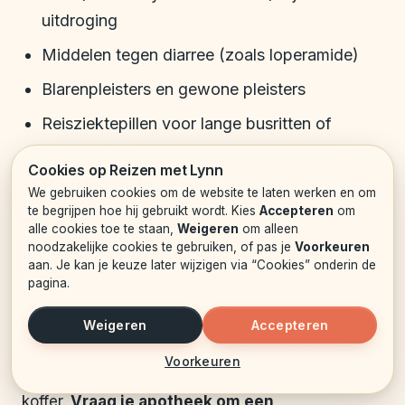
uitdroging
Middelen tegen diarree (zoals loperamide)
Blarenpleisters en gewone pleisters
Reisziektepillen voor lange busritten of
boottochten
Cookies op Reizen met Lynn
Desinfectiemiddel voor wondjes
We gebruiken cookies om de website te laten werken en om
te begrijpen hoe hij gebruikt wordt. Kies
Accepteren
om
After-sun of verkoelende gel
alle cookies toe te staan,
Weigeren
om alleen
noodzakelijke cookies te gebruiken, of pas je
Voorkeuren
Eventuele allergietabletten als je daar last van
aan. Je kan je keuze later wijzigen via “Cookies” onderin de
hebt
pagina.
Heb je vaste medicijnen, neem dan genoeg mee
Weigeren
Accepteren
voor je hele reis plus een paar dagen extra. Stop
Voorkeuren
een deel in je handbagage en een deel in je
koffer.
Vraag je apotheek om een