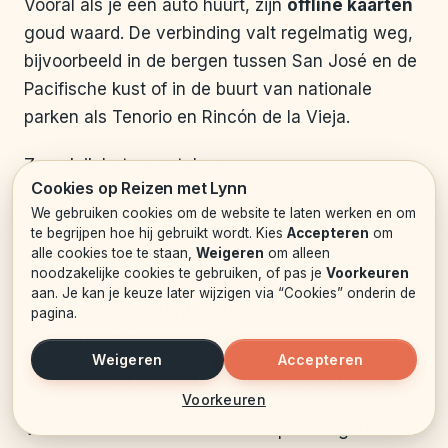
Vooral als je een auto huurt, zijn
offline kaarten
goud waard. De verbinding valt regelmatig weg,
bijvoorbeeld in de bergen tussen San José en de
Pacifische kust of in de buurt van nationale
parken als Tenorio en Rincón de la Vieja.
Zo pak ik het meestal aan:
Cookies op Reizen met Lynn
Open Google Maps thuis op wifi.
We gebruiken cookies om de website te laten werken en om
te begrijpen hoe hij gebruikt wordt. Kies
Accepteren
om
Zoek op “Costa Rica” en zoom in op de
alle cookies toe te staan,
Weigeren
om alleen
noodzakelijke cookies te gebruiken, of pas je
Voorkeuren
regio’s waar je heen gaat, zoals La Fortuna,
aan. Je kan je keuze later wijzigen via “Cookies” onderin de
Monteverde, Uvita, Manuel Antonio en
pagina.
Puerto Viejo.
Weigeren
Accepteren
Download de kaarten offline via het menu.
Voorkeuren
Voor wandelroutes in nationale parken gebruik ik