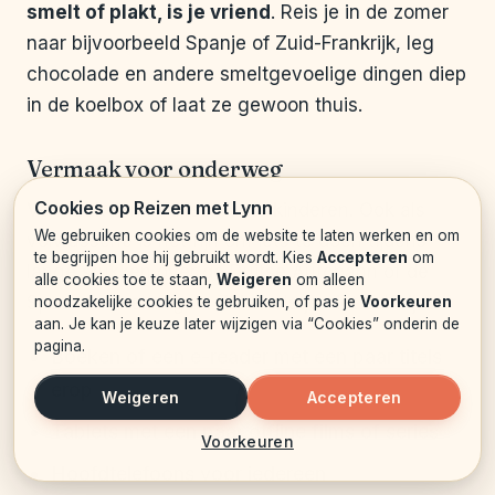
smelt of plakt, is je vriend
. Reis je in de zomer
naar bijvoorbeeld Spanje of Zuid-Frankrijk, leg
chocolade en andere smeltgevoelige dingen diep
in de koelbox of laat ze gewoon thuis.
Vermaak voor onderweg
Cookies op Reizen met Lynn
Vermaak is niet alleen voor kinderen. Ook als
We gebruiken cookies om de website te laten werken en om
volwassene is het fijn om iets te doen tijdens
te begrijpen hoe hij gebruikt wordt. Kies
Accepteren
om
lange stukken over de Duitse Autobahn of de
alle cookies toe te staan,
Weigeren
om alleen
Spaanse snelwegen. Zeker als je niet zelf rijdt.
noodzakelijke cookies te gebruiken, of pas je
Voorkeuren
aan. Je kan je keuze later wijzigen via “Cookies” onderin de
pagina.
Boeken of een e-reader met een paar titels
erop
Weigeren
Accepteren
Tablets met een paar offline films of series
Voorkeuren
Hoofdtelefoons voor iedereen