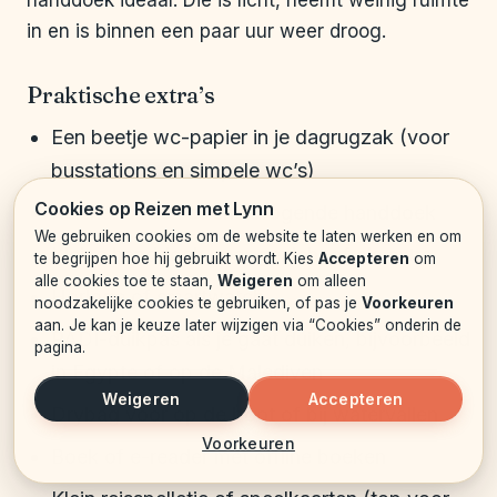
handdoek ideaal. Die is licht, neemt weinig ruimte
in en is binnen een paar uur weer droog.
Praktische extra’s
Een beetje wc-papier in je dagrugzak (voor
busstations en simpele wc’s)
Cookies op Reizen met Lynn
Reishanddoek of sneldrogende handdoek
We gebruiken cookies om de website te laten werken en om
Kleine handdoek voor gezicht of als extra
te begrijpen hoe hij gebruikt wordt. Kies
Accepteren
om
alle cookies toe te staan,
Weigeren
om alleen
Horloge of smartwatch
noodzakelijke cookies te gebruiken, of pas je
Voorkeuren
aan. Je kan je keuze later wijzigen via “Cookies” onderin de
PADI-duikpas als je gaat duiken, bijvoorbeeld
pagina.
in Egypte of op de Malediven
Weigeren
Accepteren
Drybag voor op de boot of bij watervallen
Voorkeuren
Boek of e-reader met offline boeken