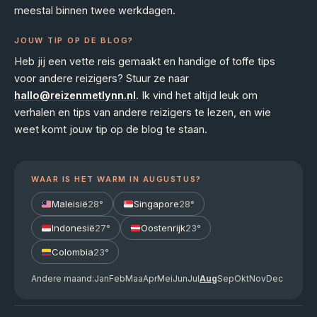
meestal binnen twee werkdagen.
JOUW TIP OP DE BLOG?
Heb jij een vette reis gemaakt en handige of toffe tips
voor andere reizigers? Stuur ze naar
hallo@reizenmetlynn.nl
. Ik vind het altijd leuk om
verhalen en tips van andere reizigers te lezen, en wie
weet komt jouw tip op de blog te staan.
WAAR IS HET WARM IN AUGUSTUS?
Maleisië
28°
Singapore
28°
Indonesië
27°
Oostenrijk
23°
Colombia
23°
Andere maand:
Jan
Feb
Maa
Apr
Mei
Jun
Jul
Aug
Sep
Okt
Nov
Dec